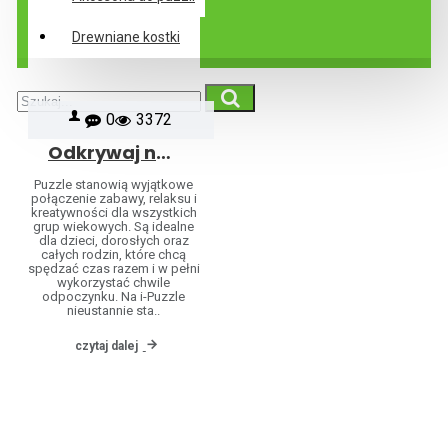
Drewniane kostki
0
3372
Odkrywaj nowe puzzle codziennie: nowości, wyprzedaże i wybór według marek
Puzzle stanowią wyjątkowe
połączenie zabawy, relaksu i
kreatywności dla wszystkich
grup wiekowych. Są idealne
dla dzieci, dorosłych oraz
całych rodzin, które chcą
spędzać czas razem i w pełni
wykorzystać chwile
odpoczynku. Na i-Puzzle
nieustannie sta..
czytaj dalej