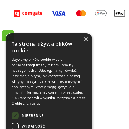
×
Ta strona używa plików
cookie
Używamy plików cookie w celu
personalizacji treści, reklam i analizy
naszego ruchu. Udostępniamy również
informacje o tym, jak korzystasz z naszej
witryny, naszym partnerom reklamowym i
analitycznym, którzy mogą łączyć je z
innymi informacjami, które im przekazałeś
lub które zebrali w wyniku korzystania przez
Ciebie z ich usług.
NIEZBĘDNE
WYDAJNOŚĆ