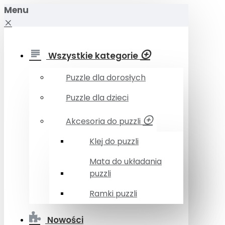
Menu
Wszystkie kategorie
Puzzle dla dorosłych
Puzzle dla dzieci
Akcesoria do puzzli
Klej do puzzli
Mata do układania
puzzli
Ramki puzzli
Nowości