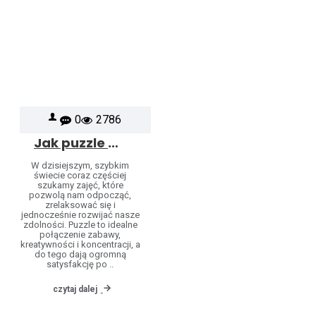
0
2786
Jak puzzle pomagają rozwijać kreatywność, koncentrację i relaks dla wszystkich grup wiekowych
W dzisiejszym, szybkim
świecie coraz częściej
szukamy zajęć, które
pozwolą nam odpocząć,
zrelaksować się i
jednocześnie rozwijać nasze
zdolności. Puzzle to idealne
połączenie zabawy,
kreatywności i koncentracji, a
do tego dają ogromną
satysfakcję po ..
czytaj dalej