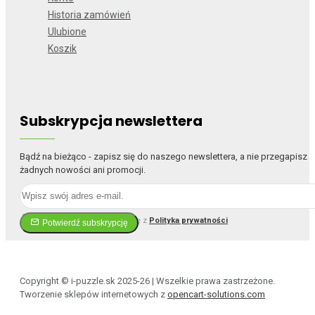
Historia zamówień
Ulubione
Koszik
Subskrypcja newslettera
Bądź na bieżąco - zapisz się do naszego newslettera, a nie przegapisz
żadnych nowości ani promocji.
Przeczytałem i zgadzam się z
Polityka prywatności
Potwierdź subskrypcję
Copyright © i-puzzle.sk 2025-26 | Wszelkie prawa zastrzeżone.
Tworzenie sklepów internetowych z
opencart-solutions.com