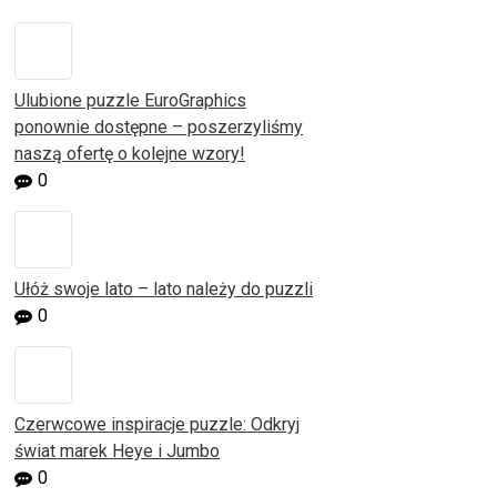
Ulubione puzzle EuroGraphics
ponownie dostępne – poszerzyliśmy
naszą ofertę o kolejne wzory!
0
Ułóż swoje lato – lato należy do puzzli
0
Czerwcowe inspiracje puzzle: Odkryj
świat marek Heye i Jumbo
0