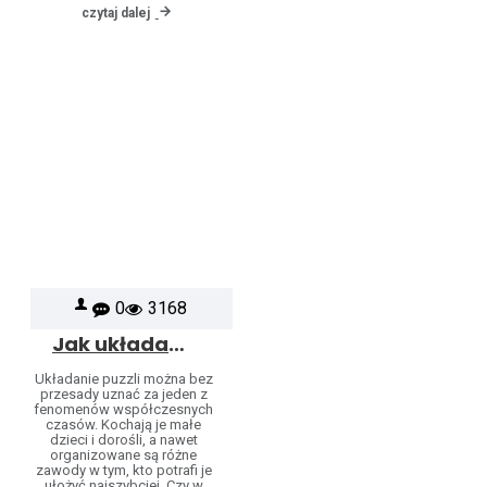
czytaj dalej
0
3168
Jak układać puzzle?
Układanie puzzli można bez
przesady uznać za jeden z
fenomenów współczesnych
czasów. Kochają je małe
dzieci i dorośli, a nawet
organizowane są różne
zawody w tym, kto potrafi je
ułożyć najszybciej. Czy w