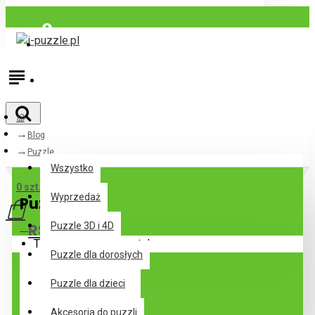
Zaloguj się
Zarejestrować
Blog
Wszystko
Puzzle
Wszystko
0 szt. - 0zl
Wyprzedaż
Puzzle
RSS Feed
Puzzle 3D i 4D
Twój koszyk jest pusty!
Puzzle dla dorosłych
Puzzle dla dzieci
Akcesoria do puzzli