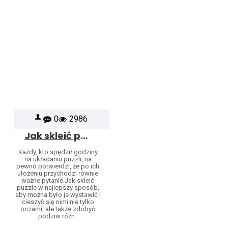
0
2986
Jak skleić puzzle?
Każdy, kto spędził godziny
na układaniu puzzli, na
pewno potwierdzi, że po ich
ułożeniu przychodzi równie
ważne pytanie.Jak skleić
puzzle w najlepszy sposób,
aby można było je wystawić i
cieszyć się nimi nie tylko
oczami, ale także zdobyć
podziw różn..