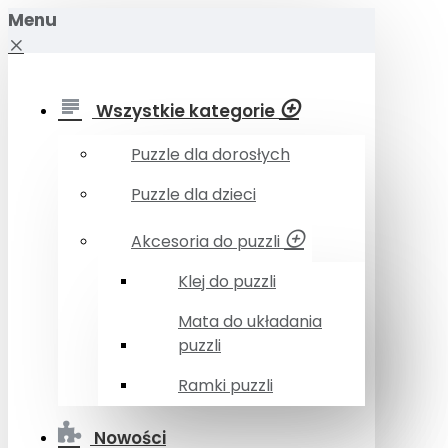
Menu
Wszystkie kategorie
Puzzle dla dorosłych
Puzzle dla dzieci
Akcesoria do puzzli
Klej do puzzli
Mata do układania
puzzli
Ramki puzzli
Nowości