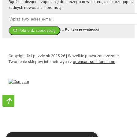
Bądź na bieżąco - zapisz się do naszego newslettera, a nie przegapisz
żadnych nowości ani promocji.
Przeczytałem i zgadzam się z
Polityka prywatności
Potwierdź subskrypcję
Copyright © i-puzzle.sk 2025-26 | Wszelkie prawa zastrzeżone.
Tworzenie sklepów internetowych z
opencart-solutions.com