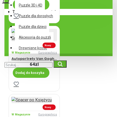
Dodaj do koszyka
Puzzle 3D i 4D
Twój koszyk jest pusty!
Puzzle dla dorosłych
Puzzle dla dzieci
Akcesoria do puzzli
Nowy
Drewniane kostki
W Magazynie
Eurographics
Autoportrety Van Gogha
64zl
Dodaj do koszyka
Nowy
W Magazynie
Eurographics