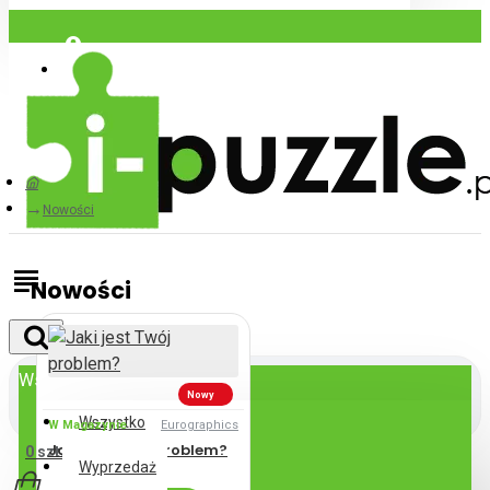
Zaloguj się
Zarejestrować
Nowości
Nowości
Wszystko
Nowy
Wszystko
W Magazynie
Eurographics
Jaki jest Twój problem?
0 szt. - 0zl
Wyprzedaż
64zl