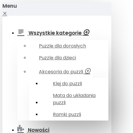
Menu
Wszystkie kategorie
Puzzle dla dorosłych
Puzzle dla dzieci
Akcesoria do puzzli
Klej do puzzli
Mata do układania
puzzli
Ramki puzzli
Nowości