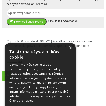
żadnych nowości ani promocji.
Przeczytałem i zgadzam się z
Polityka prywatności
Potwierdź subskrypcję
Copyright © i-puzzle.sk 2025-26 | Wszelkie prawa zastrzeżone.
Tworzenie sklepów internetowych z
opencart-solutions.com
×
Ta strona używa plików
cookie
Używamy plików cookie w celu
personalizacji treści, reklam i analizy
naszego ruchu. Udostępniamy również
informacje o tym, jak korzystasz z naszej
witryny, naszym partnerom reklamowym i
analitycznym, którzy mogą łączyć je z
innymi informacjami, które im przekazałeś
lub które zebrali w wyniku korzystania przez
Ciebie z ich usług.