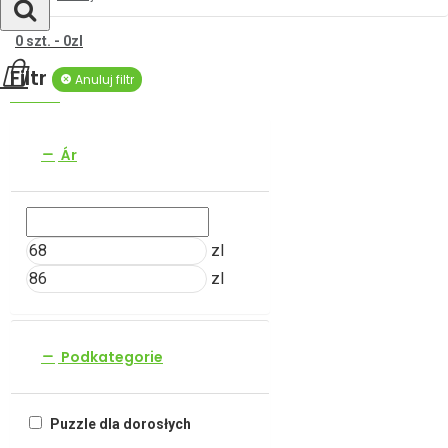
0 szt. - 0zl
Filtr
Anuluj filtr
Ár
zl
zl
Podkategorie
Puzzle dla dorosłych