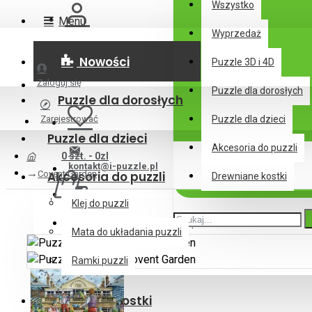
Wszystko
Menu
Wyprzedaż
Nowości
Puzzle 3D i 4D
Zaloguj się
Puzzle dla dorosłych
Puzzle dla dorosłych
Zarejestrować
Puzzle dla dzieci
Puzzle dla dzieci
Akcesoria do puzzli
0 szt. - 0zl
kontakt@i-puzzle.pl
Covent Garden
Akcesoria do puzzli
Drewniane kostki
Klej do puzzli
Twój koszyk jest pusty!
Mata do układania puzzli
Ramki puzzli
Drewniane kostki