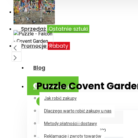
Marki
Sprzedaż
Ostatnie sztuki
Promocje
Rabaty
Blog
Puzzle Covent Garde
Informacja
Jak robić zakupy
W Magazynie
Dlaczego warto robić zakupy u nas
Parametry produktu
Metody płatności i dostawy
Liczba sztuk
500
Reklamacje i zwroty towarów