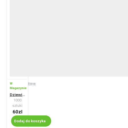
W
Heye
Magazynie
Dziewięć żyć
1000
sztuki
60zl
Dodaj do koszyka