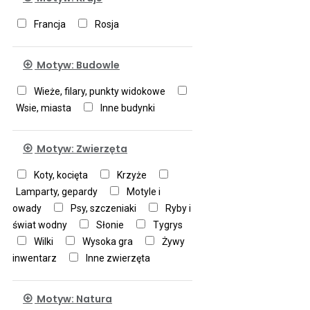
Wojskowy
Inny
Francja
Rosja
Motyw: Budowle
Wieże, filary, punkty widokowe
Wsie, miasta
Inne budynki
Motyw: Zwierzęta
Koty, kocięta
Krzyże
Lamparty, gepardy
Motyle i
owady
Psy, szczeniaki
Ryby i
świat wodny
Słonie
Tygrys
Wilki
Wysoka gra
Żywy
inwentarz
Inne zwierzęta
Motyw: Natura