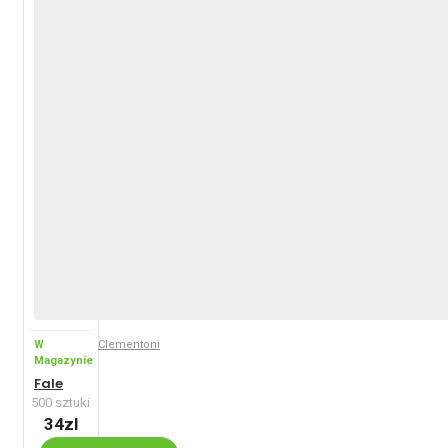
W
Clementoni
Magazynie
Fale
500 sztuki
34zl