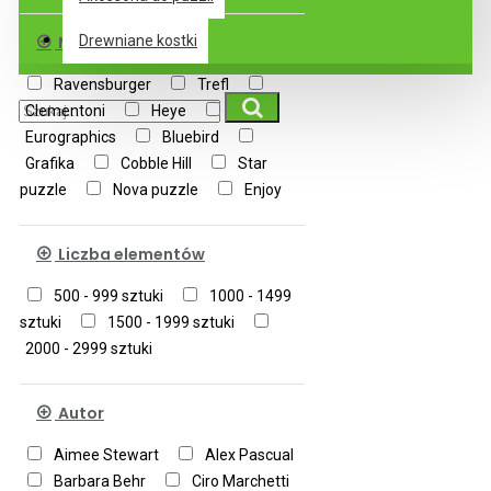
Marka
Drewniane kostki
Ravensburger
Trefl
Clementoni
Heye
Eurographics
Bluebird
Grafika
Cobble Hill
Star
puzzle
Nova puzzle
Enjoy
Liczba elementów
500 - 999 sztuki
1000 - 1499
sztuki
1500 - 1999 sztuki
2000 - 2999 sztuki
Autor
Aimee Stewart
Alex Pascual
Barbara Behr
Ciro Marchetti