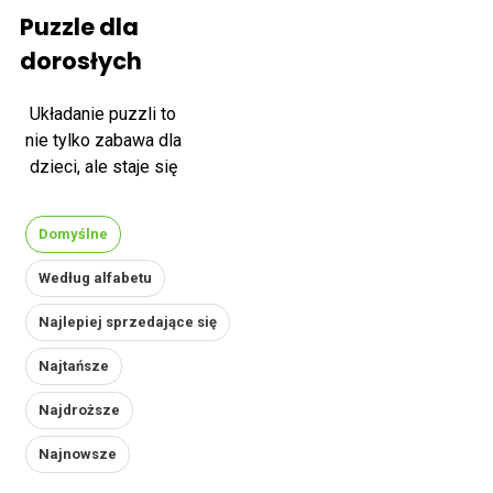
Puzzle dla
dorosłych
Układanie puzzli to
nie tylko zabawa dla
dzieci, ale staje się
również popularną
aktywnością dla
Domyślne
dorosłych.
Świadczy o tym
Według alfabetu
fakt, że puzzle są
Najlepiej sprzedające się
częścią logo
internetowej
Najtańsze
encyklopedii
Wikipedii, co
Najdroższe
sugeruje ich
Najnowsze
popularność
również wśród