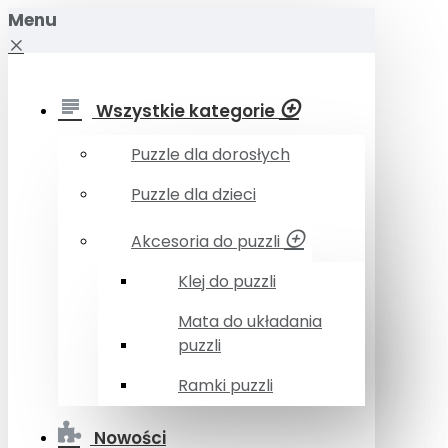
Menu
Wszystkie kategorie
Puzzle dla dorosłych
Puzzle dla dzieci
Akcesoria do puzzli
Klej do puzzli
Mata do układania
puzzli
Ramki puzzli
Nowości