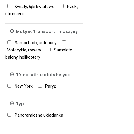
Kwiaty, łąki kwiatowe
Rzeki,
strumienie
Motyw: Transport i maszyny
Samochody, autobusy
Motocykle, rowery
Samoloty,
balony, helikoptery
Téma: Városok és helyek
New York
Paryż
Typ
Panoramiczna układanka