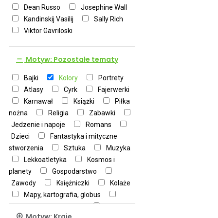
Dean Russo
Josephine Wall
Kandinskij Vasilij
Sally Rich
Viktor Gavriloski
Motyw: Pozostałe tematy
Bajki
Kolory
Portrety
Atlasy
Cyrk
Fajerwerki
Karnawał
Książki
Piłka
nożna
Religia
Zabawki
Jedzenie i napoje
Romans
Dzieci
Fantastyka i mityczne
stworzenia
Sztuka
Muzyka
Lekkoatletyka
Kosmos i
planety
Gospodarstwo
Zawody
Księżniczki
Kolaże
Mapy, kartografia, globus
Zachód i wschód słońca
Motyw: Kraje