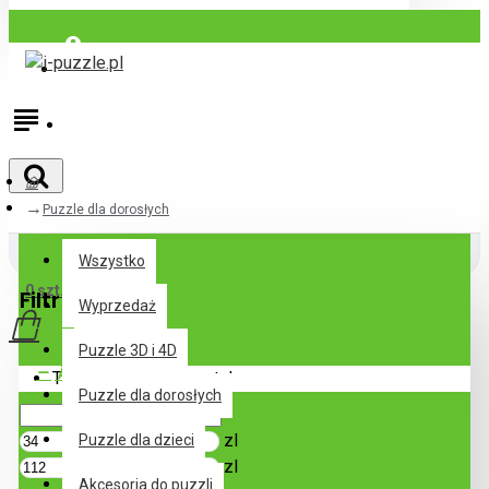
Zaloguj się
Zarejestrować
Puzzle dla dorosłych
Wszystko
Wszystko
0 szt. - 0zl
Filtr
Anuluj filtr
Wyprzedaż
Puzzle 3D i 4D
Ár
Twój koszyk jest pusty!
Puzzle dla dorosłych
zl
Puzzle dla dzieci
zl
Akcesoria do puzzli