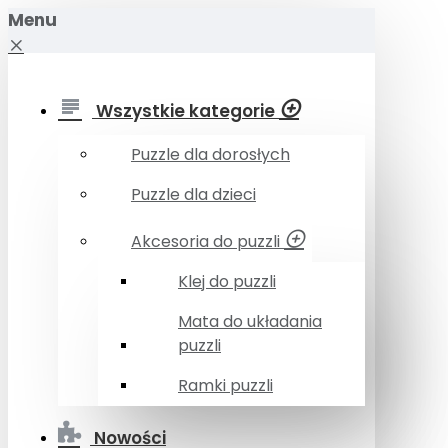
Menu
Wszystkie kategorie
Puzzle dla dorosłych
Puzzle dla dzieci
Akcesoria do puzzli
Klej do puzzli
Mata do układania
puzzli
Ramki puzzli
Nowości