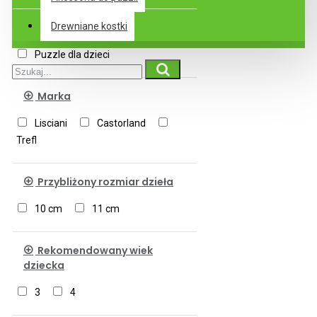
Podkategorie
Drewniane kostki
Puzzle dla dzieci
Marka
Lisciani
Castorland
Trefl
Przybliżony rozmiar dzieła
10 cm
11 cm
Rekomendowany wiek
dziecka
3
4