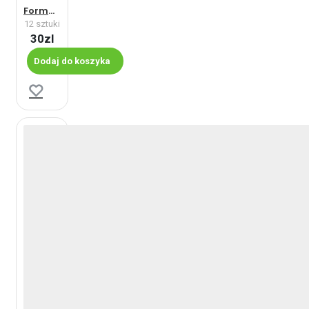
Formuła - Maxi
12 sztuki
30zl
Dodaj do koszyka