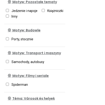
Motyw: Pozostałe tematy
Jedzenie i napoje
Księżniczki
Inny
Motyw: Budowle
Porty, stocznie
Motyw: Transport i maszyny
Samochody, autobusy
Motyw: Filmy i seriale
Spiderman
Téma: Városok és helyek