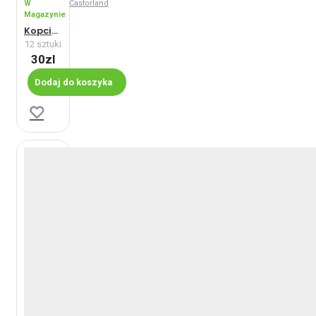
W
Castorland
Magazynie
Kopciuszek przy swojej karocy - Maxi
12 sztuki
30zl
Dodaj do koszyka