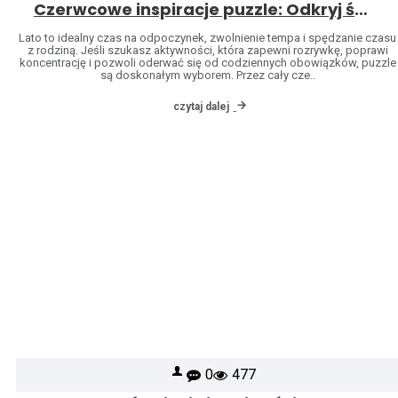
Czerwcowe inspiracje puzzle: Odkryj świat marek Heye i Jumbo
Lato to idealny czas na odpoczynek, zwolnienie tempa i spędzanie czasu
z rodziną. Jeśli szukasz aktywności, która zapewni rozrywkę, poprawi
koncentrację i pozwoli oderwać się od codziennych obowiązków, puzzle
są doskonałym wyborem. Przez cały cze..
czytaj dalej
0
477