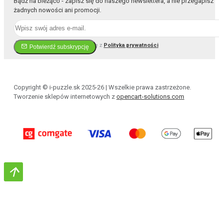
Bądź na bieżąco - zapisz się do naszego newslettera, a nie przegapisz
żadnych nowości ani promocji.
Przeczytałem i zgadzam się z
Polityka prywatności
Potwierdź subskrypcję
Copyright © i-puzzle.sk 2025-26 | Wszelkie prawa zastrzeżone.
Tworzenie sklepów internetowych z
opencart-solutions.com