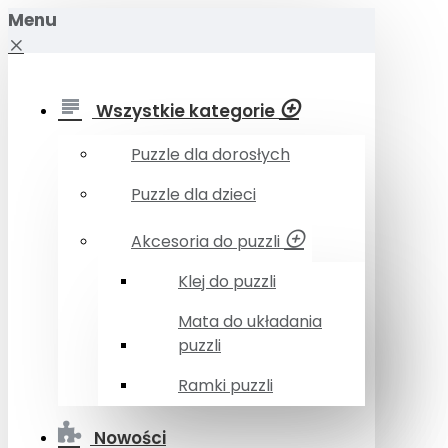
Menu
Wszystkie kategorie
Puzzle dla dorosłych
Puzzle dla dzieci
Akcesoria do puzzli
Klej do puzzli
Mata do układania
puzzli
Ramki puzzli
Nowości