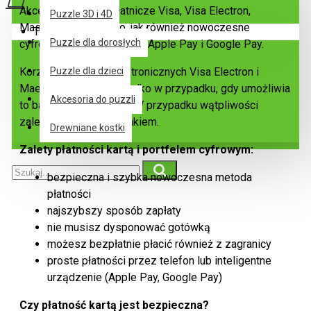
Akceptujemy karty płatnicze Visa, Visa Electron,
Puzzle 3D i 4D
MasterCard i Maestro, jak również nowoczesne
Twój koszyk jest pusty!
Puzzle dla dorosłych
cyfrowe metody płatności Apple Pay i Google Pay.
Korzystanie z kart elektronicznych Visa Electron i
Puzzle dla dzieci
Maestro jest możliwe tylko w przypadku, gdy umożliwia
Akcesoria do puzzli
to bank wydający kartę. W przypadku wątpliwości
zalecamy kontakt z bankiem.
Drewniane kostki
Zalety płatności kartą i portfelem cyfrowym:
bezpieczna i szybka nowoczesna metoda
płatności
najszybszy sposób zapłaty
nie musisz dysponować gotówką
możesz bezpłatnie płacić również z zagranicy
proste płatności przez telefon lub inteligentne
urządzenie (Apple Pay, Google Pay)
Czy płatność kartą jest bezpieczna?