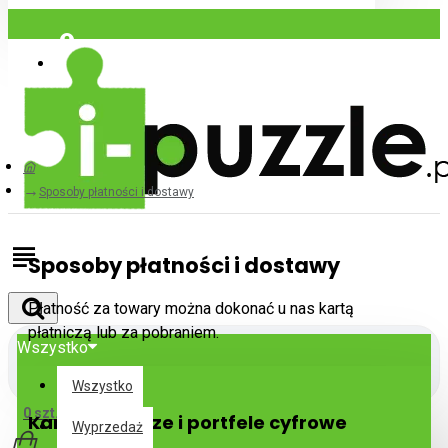
Zaloguj się
Zarejestrować
Sposoby płatności i dostawy
Sposoby płatności i dostawy
Płatność za towary można dokonać u nas kartą
płatniczą lub za pobraniem.
Wszystko
Wszystko
0 szt. - 0zl
Karty płatnicze i portfele cyfrowe
Wyprzedaż