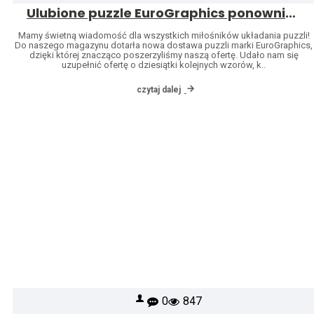
Ulubione puzzle EuroGraphics ponownie dostępne – poszerzyliśmy naszą ofertę o kolejne wzory!
Mamy świetną wiadomość dla wszystkich miłośników układania puzzli!
Do naszego magazynu dotarła nowa dostawa puzzli marki EuroGraphics,
dzięki której znacząco poszerzyliśmy naszą ofertę. Udało nam się
uzupełnić ofertę o dziesiątki kolejnych wzorów, k..
czytaj dalej
0
847