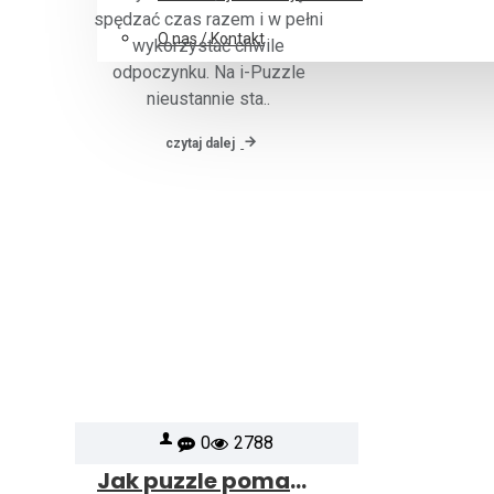
spędzać czas razem i w pełni
O nas / Kontakt
wykorzystać chwile
odpoczynku. Na i-Puzzle
nieustannie sta..
czytaj dalej
0
2788
Jak puzzle pomagają rozwijać kreatywność, koncentrację i relaks dla wszystkich grup wiekowych