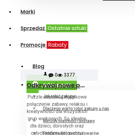
Marki
Sprzedaż
Ostatnie sztuki
Promocje
Rabaty
Blog
0
3377
Odkrywaj nowe puzzle codziennie: nowości, wyprzedaże i wybór według marek
Informacja
Jak robić zakupy
Puzzle stanowią wyjątkowe
połączenie zabawy, relaksu i
Dlaczego warto robić zakupy u nas
kreatywności dla wszystkich
grup wiekowych. Są idealne
Metody płatności i dostawy
dla dzieci, dorosłych oraz
całych rodzin, które chcą
Reklamacje i zwroty towarów