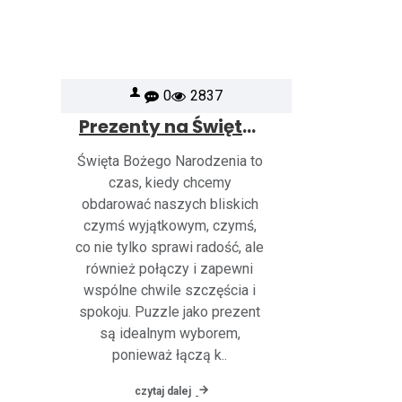
0
2837
Prezenty na Święta dla dzieci i dorosłych – puzzle, klocki drewniane, puzzle 3D i 4D
Święta Bożego Narodzenia to
czas, kiedy chcemy
obdarować naszych bliskich
czymś wyjątkowym, czymś,
co nie tylko sprawi radość, ale
również połączy i zapewni
wspólne chwile szczęścia i
spokoju. Puzzle jako prezent
są idealnym wyborem,
ponieważ łączą k..
czytaj dalej