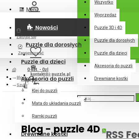
Wszystko
Menu
Wyprzedaż
Nowości
Puzzle 3D i 4D
Zaloguj się
Puzzle dla dorosłych
Puzzle dla dorosłych
Zarejestrować
Puzzle dla dzieci
Puzzle dla dzieci
Akcesoria do puzzli
0 szt. - 0zl
kontakt@i-puzzle.pl
Blog
Akcesoria do puzzli
Drewniane kostki
Szukaj
Klej do puzzli
Twój koszyk jest pusty!
Mata do układania puzzli
Ramki puzzli
Blog - puzzle 4D
RSS Fe
Drewniane kostki