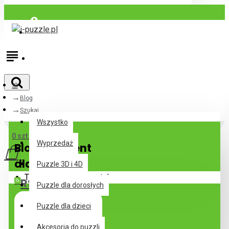
Zaloguj się
Zarejestrować
Blog
Wszystko
Szukaj
Wszystko
0 szt. - 0zl
Wyprzedaż
Blog - prezent
dla dzieci
Puzzle 3D i 4D
Twój koszyk jest pusty!
RSS Feed
Puzzle dla dorosłych
Puzzle dla dzieci
Akcesoria do puzzli