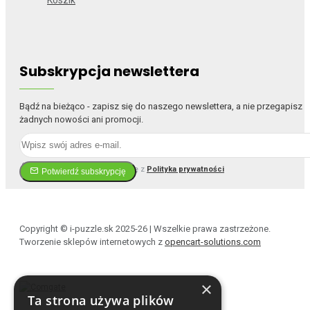
Subskrypcja newslettera
Bądź na bieżąco - zapisz się do naszego newslettera, a nie przegapisz
żadnych nowości ani promocji.
Przeczytałem i zgadzam się z
Polityka prywatności
Potwierdź subskrypcję
Copyright © i-puzzle.sk 2025-26 | Wszelkie prawa zastrzeżone.
Tworzenie sklepów internetowych z
opencart-solutions.com
×
Ta strona używa plików