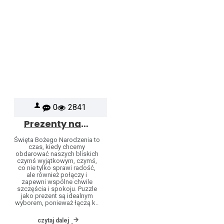
0
2841
Prezenty na Święta dla dzieci i dorosłych – puzzle, klocki drewniane, puzzle 3D i 4D
Święta Bożego Narodzenia to
czas, kiedy chcemy
obdarować naszych bliskich
czymś wyjątkowym, czymś,
co nie tylko sprawi radość,
ale również połączy i
zapewni wspólne chwile
szczęścia i spokoju. Puzzle
jako prezent są idealnym
wyborem, ponieważ łączą k..
czytaj dalej