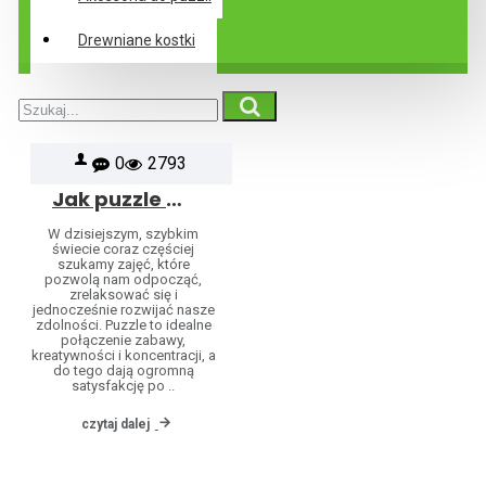
Drewniane kostki
0
2793
Jak puzzle pomagają rozwijać kreatywność, koncentrację i relaks dla wszystkich grup wiekowych
W dzisiejszym, szybkim
świecie coraz częściej
szukamy zajęć, które
pozwolą nam odpocząć,
zrelaksować się i
jednocześnie rozwijać nasze
zdolności. Puzzle to idealne
połączenie zabawy,
kreatywności i koncentracji, a
do tego dają ogromną
satysfakcję po ..
czytaj dalej