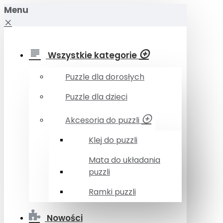
Menu
Wszystkie kategorie
Puzzle dla dorosłych
Puzzle dla dzieci
Akcesoria do puzzli
Klej do puzzli
Mata do układania
puzzli
Ramki puzzli
Nowości